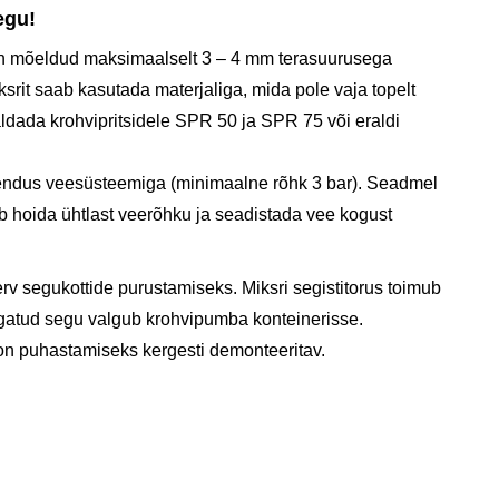
egu!
n mõeldud maksimaalselt 3 – 4 mm terasuurusega
rit saab kasutada materjaliga, mida pole vaja topelt
dada krohvipritsidele SPR 50 ja SPR 75 või eraldi
hendus veesüsteemiga (minimaalne rõhk 3 bar). Seadmel
 hoida ühtlast veerõhku ja seadistada vee kogust
erv segukottide purustamiseks. Miksri segistitorus toimub
gatud segu valgub krohvipumba konteinerisse.
on puhastamiseks kergesti demonteeritav.