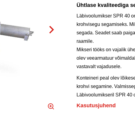
Ühtlase kvaliteediga s
Läbivoolumikser SPR 40 o
krohvisegu segamiseks. Miks
segada. Seadet saab paigal
raamile.
Mikseri tööks on vajalik ü
olev veearmatuur võimaldab
vastavalt vajadusele.
Konteineri peal olev lõikes
krohvi segamine. Valmisse
Läbivoolumikseril SPR 40 
Kasutusjuhend