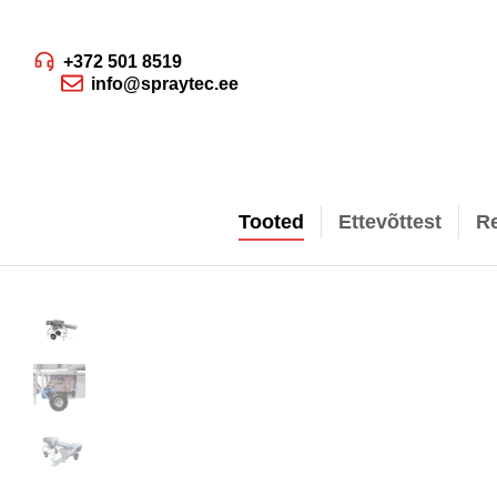
+372 501 8519
info@spraytec.ee
Tooted
Ettevõttest
R