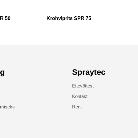
PR 50
Krohviprits SPR 75
ng
Spraytec
Ettevõttest
Kontakt
imiseks
Rent