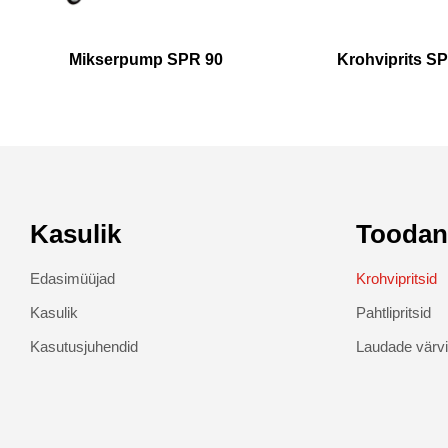
Mikserpump SPR 90
Krohviprits S
Kasulik
Tooda
Edasimüüjad
Krohvipritsid
Kasulik
Pahtlipritsid
Kasutusjuhendid
Laudade värv