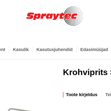
ent
Kasulik
Kasutusjuhendid
Edasimüüjad
Krohviprits
Toote kirjeldus
Te