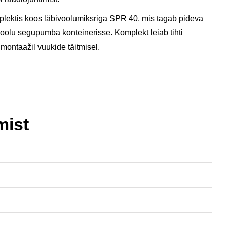
lektis koos läbivoolumiksriga SPR 40, mis tagab pideva
olu segupumba konteinerisse. Komplekt leiab tihti
montaažil vuukide täitmisel.
mist