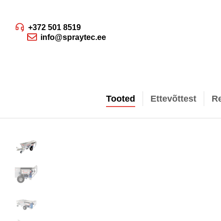
+372 501 8519
info@spraytec.ee
Tooted
Ettevõttest
R