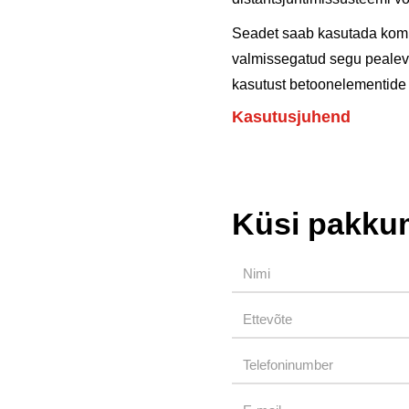
Seadet saab kasutada komp
valmissegatud segu pealevo
kasutust betoonelementide 
Kasutusjuhend
Küsi pakku