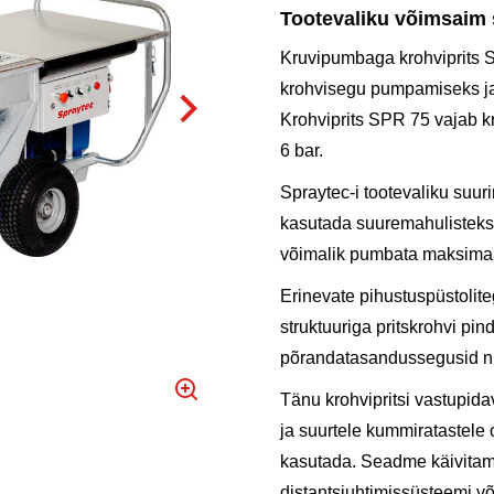
Tootevaliku võimsaim 
Kruvipumbaga krohviprits 
krohvisegu pumpamiseks ja
Krohviprits SPR 75 vajab k
6 bar.
Spraytec-i tootevaliku suu
kasutada suuremahulisteks 
võimalik pumbata maksimaa
Erinevate pihustuspüstolite
struktuuriga pritskrohvi p
põrandatasandussegusid ni
Tänu krohvipritsi vastupida
ja suurtele kummiratastele 
kasutada. Seadme käivitami
distantsjuhtimissüsteemi võ