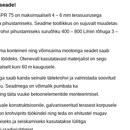
seade!
SPR 75 on maksimaalselt 4 – 6 mm terasuurusega
 pihustamiseks. Seadme tootlikkus on sujuvalt muudetav.
rohvi pihustamiseks suruõhku 400 – 800 L/min rõhuga 3 –
rima konteineri ning võimsaima mootoriga seadet saab
töödeks. Olenevalt kasutatavast materjalist on segu
lselt kuni 60 m kaugusele.
ga saab kanda seinale täitekrohvi ja valmistada soovitud
indu. Seadmega on võimalik pumbata ka
ng täita vuuke betoonelementide monteerimisel.
vale konstruktsioonile, galvaniseeritud terasest korpusele
on krohviprits töökindel ning teda on ehitustel mugav
seks ja seiskamiseks kasutatakse lülitiga
i raadiojuhtimist.