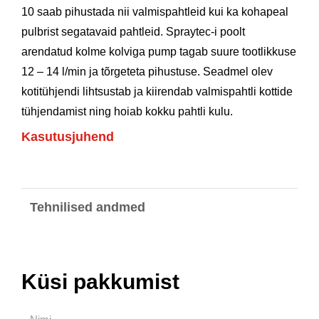
10 saab pihustada nii valmispahtleid kui ka kohapeal
pulbrist segatavaid pahtleid. Spraytec-i poolt
arendatud kolme kolviga pump tagab suure tootlikkuse
12 – 14 l/min ja tõrgeteta pihustuse. Seadmel olev
kotitühjendi lihtsustab ja kiirendab valmispahtli kottide
tühjendamist ning hoiab kokku pahtli kulu.
Kasutusjuhend
Tehnilised andmed
Küsi pakkumist