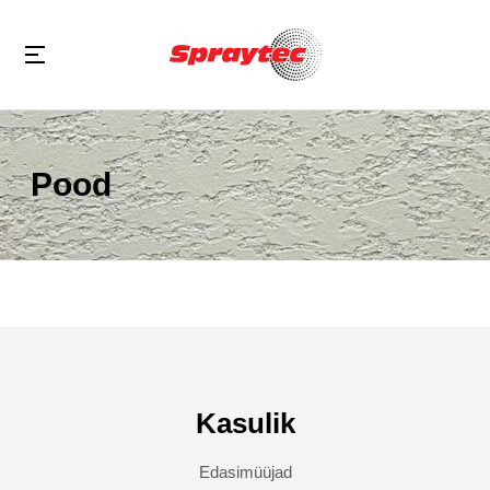
Pood
Kasulik
Edasimüüjad