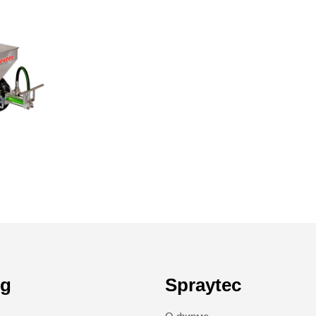
ng
Spraytec