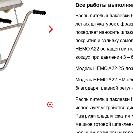
Все работы выполня
Распылитель шпаклевки 
легких штукатурок с фра
позволяет наносить шпак
покрытия и заливку сам
HEMO A22 оснащен винто
воздух при давлении 3 – 6
Модель HEMO A22-2S позв
Модель HEMO A22-SM обе
благодаря плавной регул
Распылитель шпаклевки 
использует устройство ди
Разгрузитель для сжатия 
мешков готовой шпаклевк
большим резиновым колес