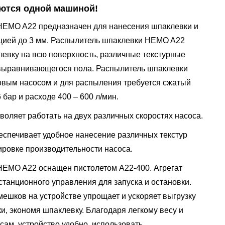
ются одной машиной!
HEMO A22 предназначен для нанесения шпаклевки и
кцией до 3 мм. Распылитель шпаклевки HEMO A22
левку на всю поверхность, различные текстурные
овыравнивающегося пола. Распылитель шпаклевки
вым насосом и для распыления требуется сжатый
 бар и расходе 400 – 600 л/мин.
оляет работать на двух различных скоростях насоса.
спечивает удобное нанесение различных текстур
ировке производительности насоса.
HEMO A22 оснащен пистолетом A22-400. Агрегат
станционного управления для запуска и остановки.
мешков на устройстве упрощает и ускоряет выгрузку
и, экономя шпаклевку. Благодаря легкому весу и
ам, устройство удобно использовать.